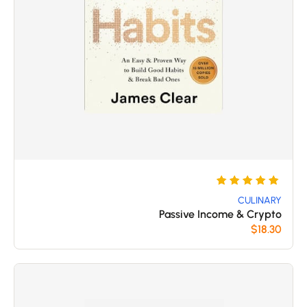
5
تم
التقييم
CULINARY
Passive Income & Crypto
بـ
$
18.30
5
من 5
بناءً على
تقييم
عملاء