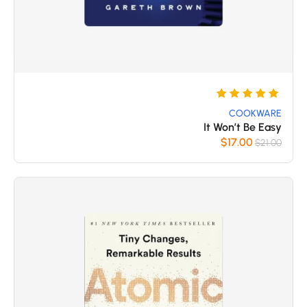
5
تم
التقييم
COOKWARE
It Won’t Be Easy
بـ
$
17.00
$
21.00
5
من 5
بناءً على
تقييم
عملاء