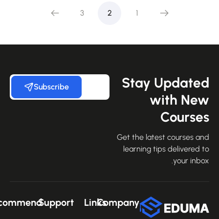
بناءً على
3
2
1
تقييم
عملاء
Stay Update
Subscribe
with Ne
Course
Get the latest courses an
learning tips delivered 
your inbo
Recommend
Support
Links
Company