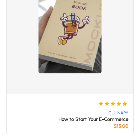
5
تم
التقييم
CULINARY
How to Start Your E-Commerce
بـ
$
15.00
5
من 5