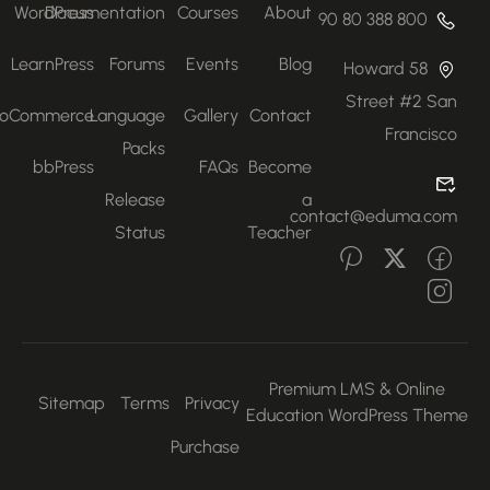
WordPress
Documentation
Courses
About
800 388 80 90
LearnPress
Forums
Events
Blog
58 Howard
Street #2 San
WooCommerce
Language
Gallery
Contact
Francisco
Packs
bbPress
FAQs
Become
Release
a
contact@eduma.com
Status
Teacher
Premium LMS & Online
Sitemap
Terms
Privacy
Education WordPress Them
Purchase