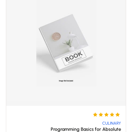
5
تم
التقييم
CULINARY
Programming Basics for Absolute
بـ