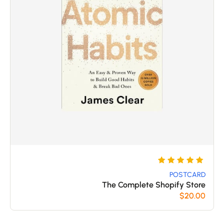
5
تم
التقييم
POSTCARD
The Complete Shopify Store
بـ
$
20.00
5
من 5