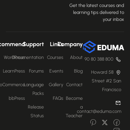
Get the latest courses an
learning tips delivered 
your inbo
Recommend
Support
Links
Company
WordPress
Documentation
Courses
About
800 388 80 90
LearnPress
Forums
Events
Blog
58 Howard
Street #2 San
WooCommerce
Language
Gallery
Contact
Francisco
Packs
bbPress
FAQs
Become
Release
a
contact@eduma.com
Status
Teacher