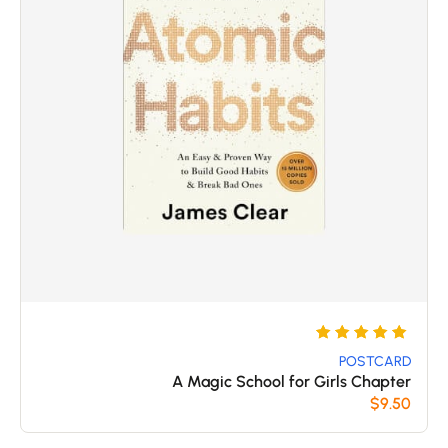
5
تم
التقييم
POSTCARD
A Magic School for Girls Chapter
بـ
$
9.50
5
من 5