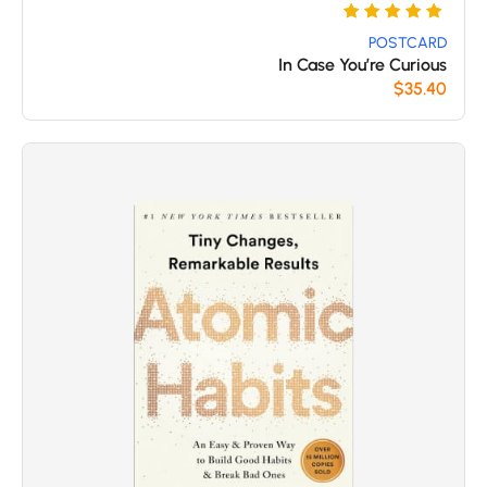
5
تم
التقييم
POSTCARD
In Case You’re Curious
بـ
$
35.40
5
من 5
بناءً على
تقييم
عملاء