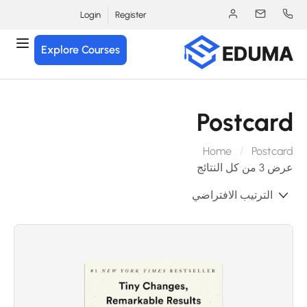
Login
Register
Explore Courses
Postcar
Home
Postcar
⁦3⁩ من كل النتائج