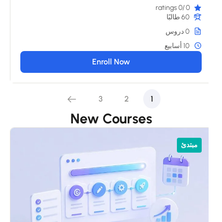
/0 ratings
0
60 طالبًا
0 دروس
10 أسابيع
Enroll Now
3
2
1
New Courses
م
مبتدئ
s