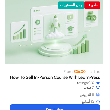
خاص 1-1
جميع المستويات
From
$36.00
incl. tax
How To Sell In-Person Course With LearnPress
/0 ratings
0
7 طلاب
11 الدروس
10 أسابيع
Enroll Now