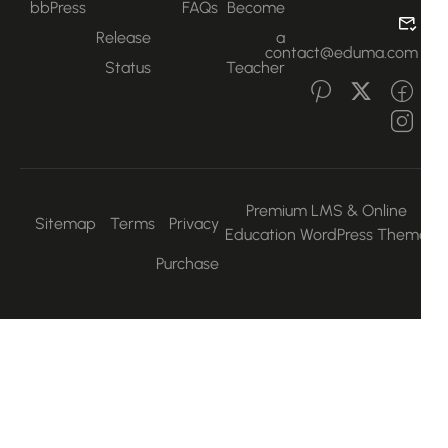
bbPress
FAQs
Become
Release
a
contact@eduma.com
Status
Teacher
Premium LMS & Online
Sitemap
Terms
Privacy
Education WordPress Them
Purchase