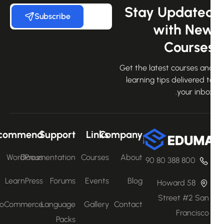
Stay Update
Subscribe
with Ne
Course
Get the latest courses an
learning tips delivered 
your inbo
Recommend
Support
Links
Company
WordPress
Documentation
Courses
About
800 388 80 90
LearnPress
Forums
Events
Blog
58 Howard
Street #2 San
WooCommerce
Language
Gallery
Contact
Francisco
Packs