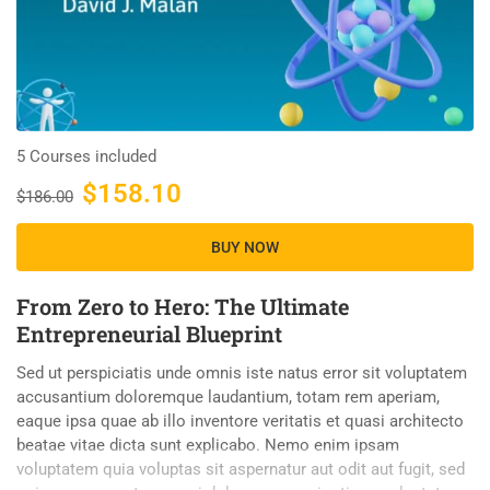
5 Courses included
$158.10
$186.00
BUY NOW
From Zero to Hero: The Ultimate
Entrepreneurial Blueprint
Sed ut perspiciatis unde omnis iste natus error sit voluptatem
accusantium doloremque laudantium, totam rem aperiam,
eaque ipsa quae ab illo inventore veritatis et quasi architecto
beatae vitae dicta sunt explicabo. Nemo enim ipsam
voluptatem quia voluptas sit aspernatur aut odit aut fugit, sed