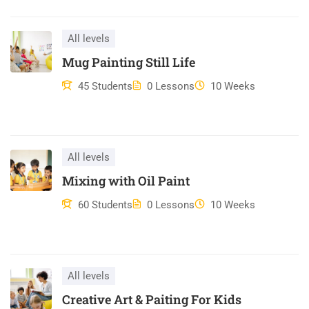
veniam, quis nostrum exercitationem ullam corporis suscipit
laboriosam, nisi ut aliquid ex ea commodi consequatur? Quis
autem vel eum iure reprehenderit qui in ea voluptate velit esse
All levels
quam nihil molestiae consequatur, vel illum qui dolorem eum
Mug Painting Still Life
fugiat quo voluptas nulla pariatur?
45 Students
0 Lessons
10 Weeks
All levels
Mixing with Oil Paint
60 Students
0 Lessons
10 Weeks
All levels
Creative Art & Paiting For Kids