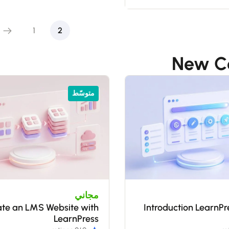
1
2
New C
متوسّط
مجاني
te an LMS Website with
Introduction LearnP
LearnPress