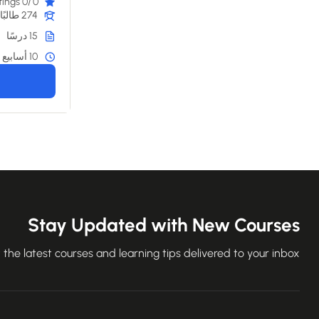
/0 ratings
0
274 طالبًا
15 درسًا
10 أسابيع
Stay Updated with New Courses
 the latest courses and learning tips delivered to your inbox.