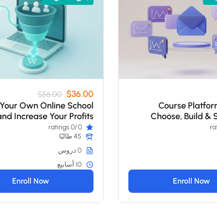
$36.00
$56.00
Your Own Online School
Course Platfor
and Increase Your Profits
Choose, Build & 
/0 ratings
0
45 طالبًا
0 دروس
10 أسابيع
Enroll Now
Enroll Now