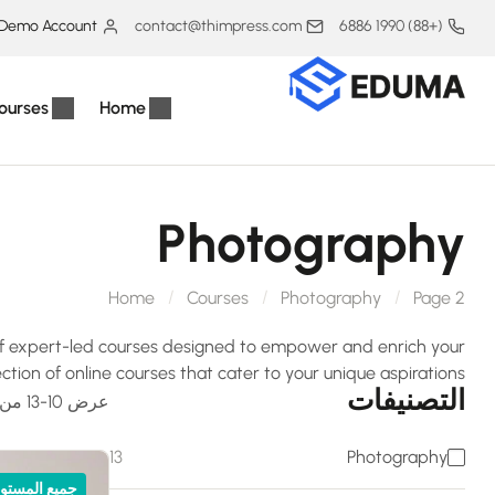
Demo Account
contact@thimpress.com
(+88) 1990 6886
ourses
Home
Photography
Home
Courses
Photography
Page 2
 of expert-led courses designed to empower and enrich your
ion of online courses that cater to your unique aspirations.
التصنيفات
عرض 10-13 من 13 نتيجة
13
Photography
جميع المستو