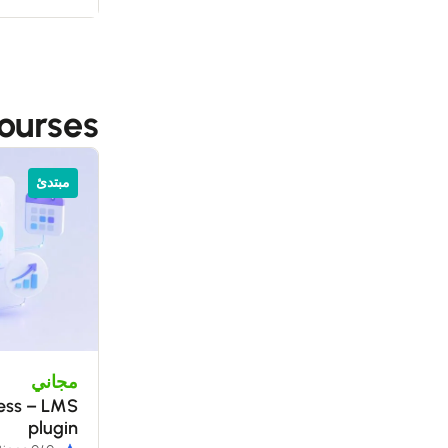
ourses
مبتدئ
مجاني
ress – LMS
plugin