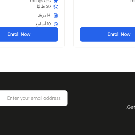
/0 ratings
0
50 طالبًا
14 درسًا
10 أسابيع
Enroll Now
Enroll Now
Get