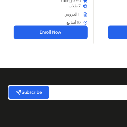
/0 ratings
0
7 طلاب
11 الدروس
10 أسابيع
Enroll Now
Subscribe