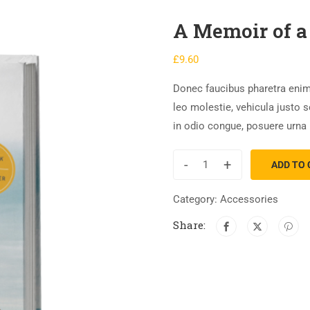
A Memoir of a 
£
9.60
Donec faucibus pharetra enim
leo molestie, vehicula justo 
in odio congue, posuere urna 
-
+
ADD TO 
Category:
Accessories
Share: