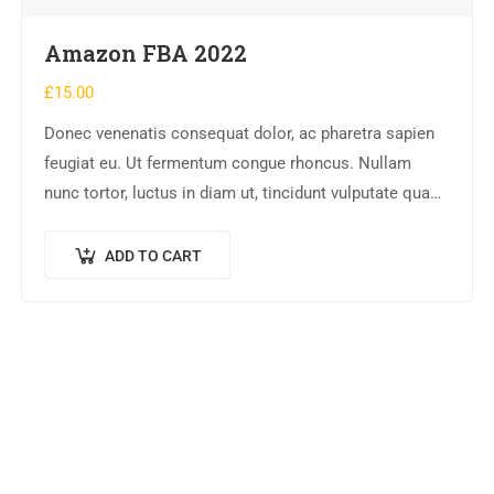
Amazon FBA 2022
£
15.00
Donec venenatis consequat dolor, ac pharetra sapien
feugiat eu. Ut fermentum congue rhoncus. Nullam
nunc tortor, luctus in diam ut, tincidunt vulputate quam.
Integer eget neque in arcu pulvinar…
ADD TO CART