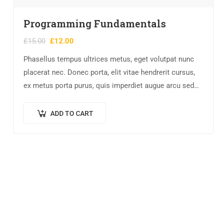
Programming Fundamentals
£
15.00
£
12.00
Phasellus tempus ultrices metus, eget volutpat nunc
placerat nec. Donec porta, elit vitae hendrerit cursus,
ex metus porta purus, quis imperdiet augue arcu sed
erat. Donec dignissim enim id…
ADD TO CART