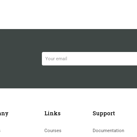
any
Links​
Support
s
Courses
Documentation