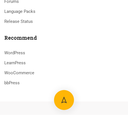
Forums
Language Packs
Release Status
Recommend
WordPress
LearnPress
WooCommerce
bbPress
800 388 80 90
58 Howard Street #2 San Francisco