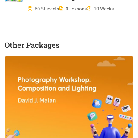
quia consequuntur magni dolores eos qui ratione voluptatem
sequi nesciunt. Neque porro quisquam est, qui dolorem
60 Students
0 Lessons
10 Weeks
ipsum quia dolor sit amet, consectetur, adipisci velit, sed quia
non numquam eius modi tempora incidunt ut labore et dolore
magnam aliquam quaerat voluptatem. Ut enim ad minima
veniam, quis nostrum exercitationem ullam corporis suscipit
Other Packages
laboriosam, nisi ut aliquid ex ea commodi consequatur? Quis
autem vel eum iure reprehenderit qui in ea voluptate velit esse
quam nihil molestiae consequatur, vel illum qui dolorem eum
fugiat quo voluptas nulla pariatur?