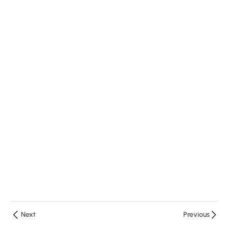
Hosting –
Create an
LMS
Website
with
LearnPress
10 دقائق
LearnPress
Installation
Tutorial
10 دقائق
Demo the
Quiz of the
LearnPress
10 دقائق
Next
Previous
5 أسئلة