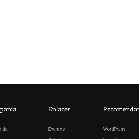
pañía
Enlaces
Recomenda
TIRSE EN INSTRUCTOR?
a de
Eventos
WordPress