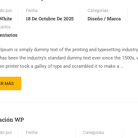
do por
Fecha
Categorías
White
18 De Octubre De 2025
Diseño / Marca
arios
entarios
Ipsum is simply dummy text of the printing and typesetting industr
has been the industry’s standard dummy text ever since the 1500s,
n printer took a galley of type and scrambled it to make a …
ER MÁS
ación WP
do por
Fecha
Categorías