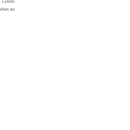
y. Lorem
 when an