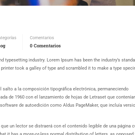
tegorías
Comentarios
log
0 Comentarios
d typesetting industry. Lorem Ipsum has been the industry’s standa
rinter took a galley of type and scrambled it to make a type spec
l salto a la composición tipográfica electrónica, permaneciendo
cada de 1960 con el lanzamiento de hojas de Letraset que contenía
software de autoedición como Aldus PageMaker, que incluía versi
ue un lector se distraerá con el contenido legible de una página 
at it has a more-or-less normal distribution of letters, as opposed