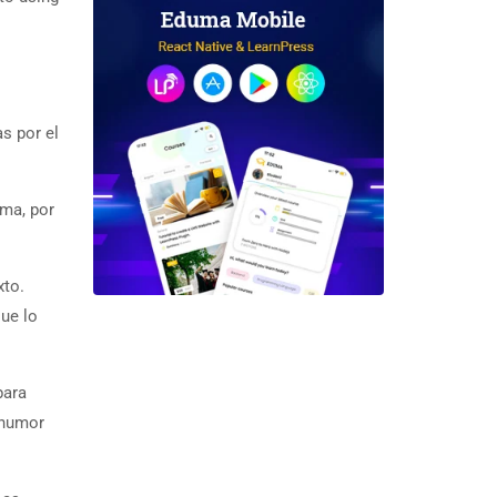
s por el
rma, por
xto.
ue lo
para
 humor