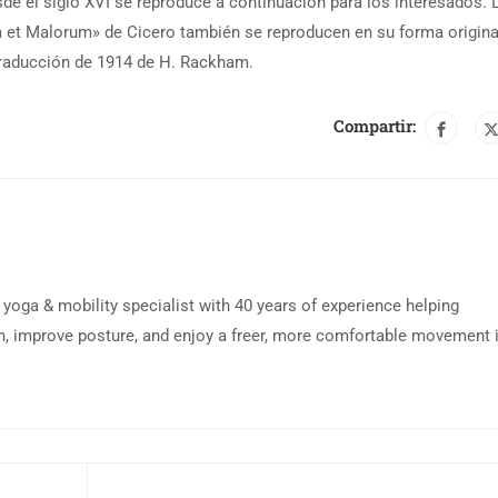
de el siglo XVI se reproduce a continuación para los interesados. 
m et Malorum» de Cicero también se reproducen en su forma origina
traducción de 1914 de H. Rackham.
Compartir:
d yoga & mobility specialist with 40 years of experience helping
n, improve posture, and enjoy a freer, more comfortable movement 