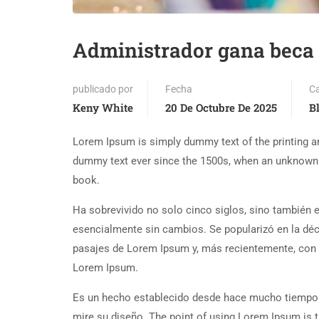
Administrador gana beca
publicado por
Fecha
Ca
Keny White
20 De Octubre De 2025
B
Lorem Ipsum is simply dummy text of the printing an
dummy text ever since the 1500s, when an unknown p
book.
Ha sobrevivido no solo cinco siglos, sino también e
esencialmente sin cambios. Se popularizó en la dé
pasajes de Lorem Ipsum y, más recientemente, con 
Lorem Ipsum.
Es un hecho establecido desde hace mucho tiempo q
mire su diseño. The point of using Lorem Ipsum is th