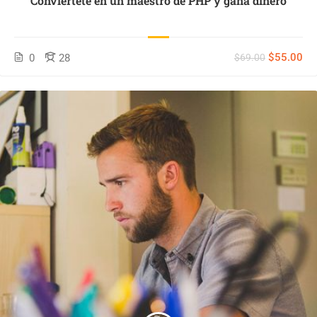
Conviértete en un maestro de PHP y gana dinero
$55.00
0
28
$69.00