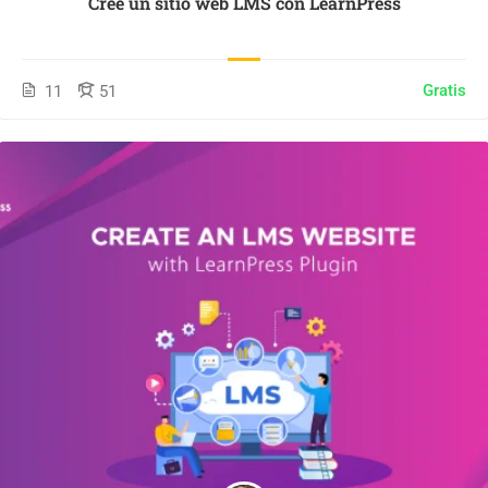
Cree un sitio web LMS con LearnPress
Gratis
11
51