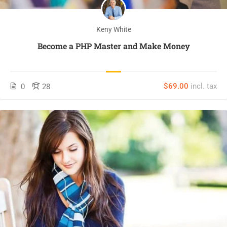
Keny White
Become a PHP Master and Make Money
$69.00
incl. tax
0
28