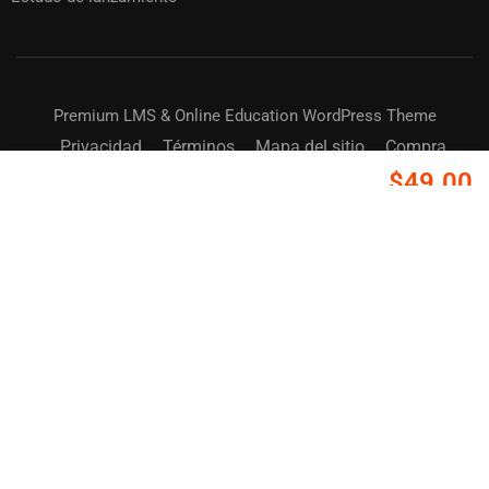
Premium LMS & Online Education WordPress Theme
Privacidad
Términos
Mapa del sitio
Compra
$49.00
COMPRAR AHORA
BUY MEMBERSHIP
¿CONVERTIRSE EN INSTRUCTOR?
¡Únase a miles de instructores y gane dinero sin
problemas!