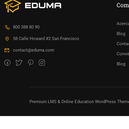
Com
¿CONVER
Acerc
800 388 80 90
Blog
58 Calle Howard #2 San Francisco
¡Únase a mil
Conta
contact@eduma.com
Convié
Blog
Premium LMS & Online Education WordPress Them