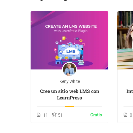
Keny White
e
Cree un sitio web LMS con
In
oras
LearnPress
$36.00
Gratis
11
51
0