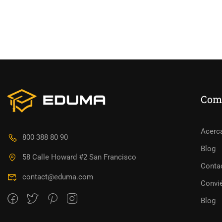
Com
¿CONVER
Acerc
800 388 80 90
Blog
58 Calle Howard #2 San Francisco
¡Únase a mil
Conta
contact@eduma.com
Convié
Blog