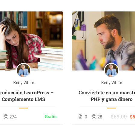
Keny White
Keny White
troducción LearnPress –
Conviértete en un maest
Complemento LMS
PHP y gana dinero
$69.00
Gratis
274
0
28
$5