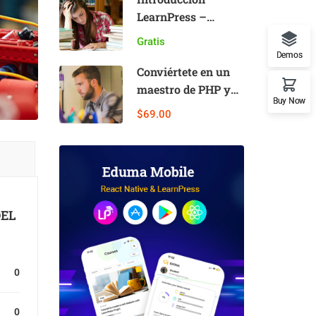
LearnPress –
Complemento LMS
Gratis
Demos
Conviértete en un
maestro de PHP y
Buy Now
gana dinero
$69.00
DEL
0
0