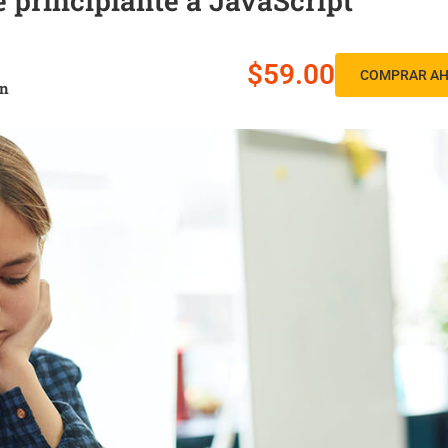
 principiante a JavaScript
$59.00
COMPRAR A
ón