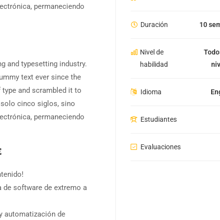
electrónica, permaneciendo
Duración
10 se
Nivel de
Todo
g and typesetting industry.
habilidad
ni
ummy text ever since the
 type and scrambled it to
Idioma
En
olo cinco siglos, sino
electrónica, permaneciendo
Estudiantes
Evaluaciones
E
tenido!
de software de extremo a
y automatización de