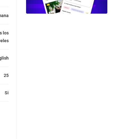
mana
s los
veles
glish
25
Si