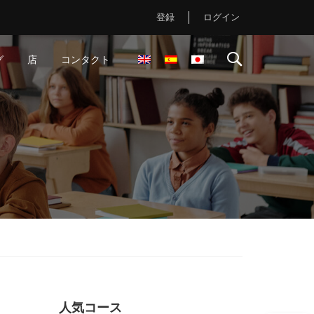
登録
ログイン
グ
店
コンタクト
人気コース