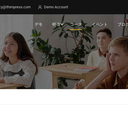
cy@thimpress.com
Demo Account
デモ
特徴
コース
イベント
ブロ