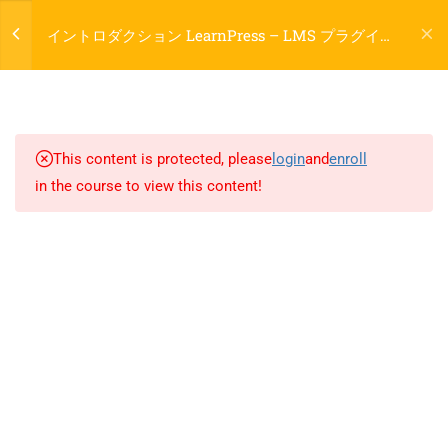
登録
ログイン
イントロダクション LearnPress – LMS プラグイ
ン
7
LEARNPRESS GETTING
STARTED
This content is protected, please
login
and
enroll
1.1
What is LearnPress – ja
800 388 80 90
in the course to view this content!
50 Minutes
58 ハワード ストリート #2 サンフランシスコ
1.2
How to use LearnPress – ja
20 Minutes
contact@eduma.com
1.3
Certificate add-on – ja
30 Minutes
1.4
WooCommerce payments add-
会社
on – ja