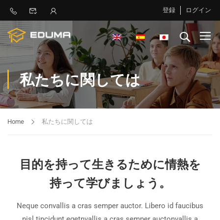
登録
ログイン
私たちに関しては
Home
私たちに関しては
目的を持って生きるために情熱を
持って学びましょう。
Neque convallis a cras semper auctor. Libero id faucibus
nisl tincidunt egetnvallis a cras semper auctonvallis a